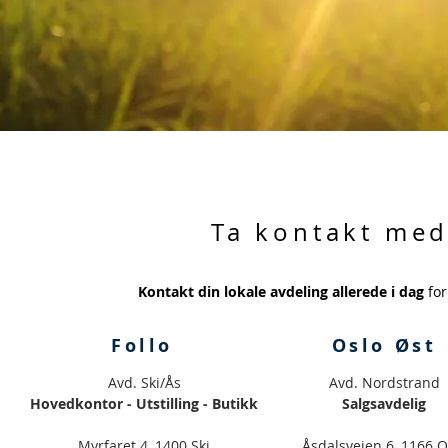
Ta kontakt med
Kontakt din lokale avdeling allerede i dag
for
Follo
Oslo Øst
Avd. Ski/Ås
Avd. Nordstrand
Hovedkontor - Utstilling - Butikk
Salgsavdelig
Myrfaret 4, 1400 Ski
Åsdalsveien 6, 1166 O