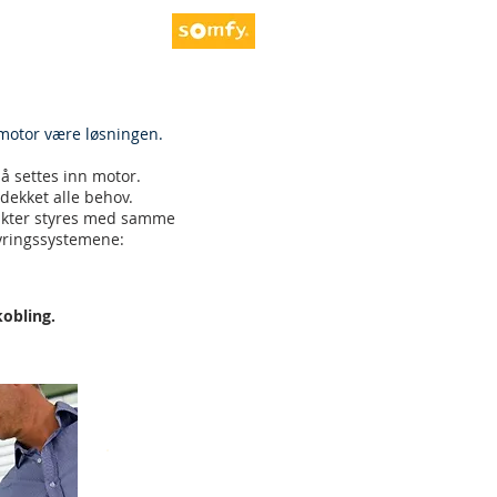
motor være løsningen.
å settes inn motor.
dekket alle behov.
ukter styres med samme
tyringssystemene:
kobling.