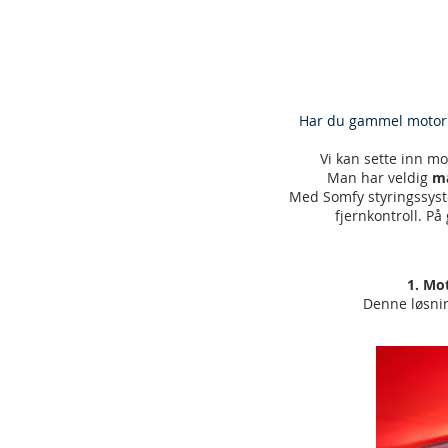
Har du gammel motor
Vi kan sette inn mo
Man har veldig
ma
Med Somfy styringssys
fjernkontroll. P
1. Mo
Denne løsni