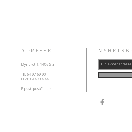
ADRESSE
NYHETSB
Myrfaret 4, 1406 Ski
Tlf: 64 97 69 90
Faks: 64 97 69 99
E-post:
post@hh.no