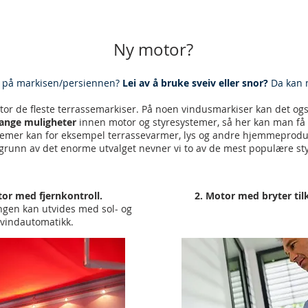
Ny motor?
 på markisen/persiennen?
Lei av å bruke sveiv eller snor?
Da kan 
tor de fleste terrassemarkiser. På noen vindusmarkiser kan det ogs
nge muligheter
innen motor og styresystemer, så her kan man få 
temer kan for eksempel terrassevarmer, lys og andre hjemmeprod
å grunn av det enorme utvalget nevner vi to av de mest populære s
tor med fjernkontroll.
2. Motor med bryter til
ngen kan utvides med sol- og
vindautomatikk.