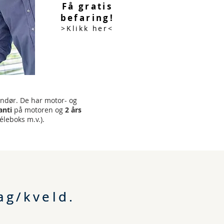
Få gratis
befaring!
>Klikk her<
andør. De har motor- og
anti
på motoren og
2 års
éleboks m.v.).
ag/kveld.
ag/kveld.