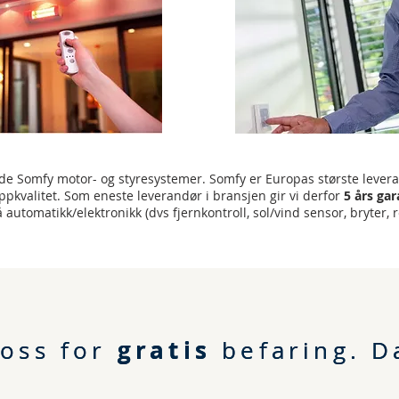
de Somfy motor- og styresystemer. Somfy er Europas største lever
ppkvalitet. Som eneste leverandør i bransjen gir vi derfor
5 års gar
 automatikk/elektronikk (dvs fjernkontroll, sol/vind sensor, bryter, r
gratis
gratis
 oss for
 oss for
befaring.
befaring.
D
D