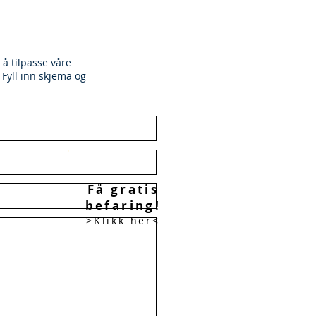
 å tilpasse våre
. Fyll inn skjema og
Få gratis
befaring!
>Klikk her<