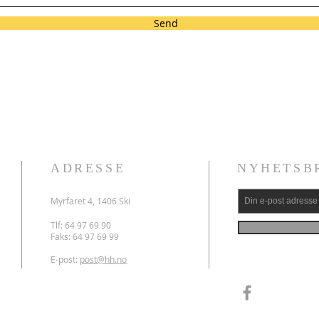
Send
ADRESSE
NYHETSB
Myrfaret 4, 1406 Ski
Tlf: 64 97 69 90
Faks: 64 97 69 99
E-post:
post@hh.no